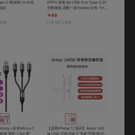
ype-C 数据线1m 白色
OPPO 原装 8A USB-A to Type-C 闪
更稳定
充数据线 适配一加/realme 白色 1m
电流最高可达8A，支持realme手机闪
￥49
充
评价
已有
95
人评价
对比
对比
收藏
收藏
ning +安卓Micro+T
【适用iPhone 17系列】Anker 240
线 黑色 1.5m 苹果
W USB-C转USB-C 手机/平板/笔记