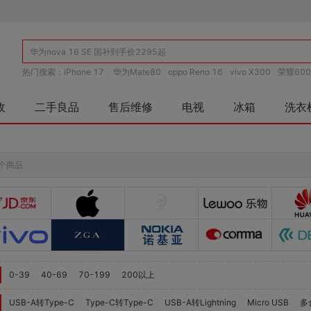
热门搜索：
iPhone 17
华为Mate80
oppo Reno 16
vivo X300
荣耀600
收
二手良品
售后维修
电视
冰箱
洗衣
个商品
0-39
40-69
70-199
200以上
USB-A转Type-C
Type-C转Type-C
USB-A转Lightning
Micro USB
多