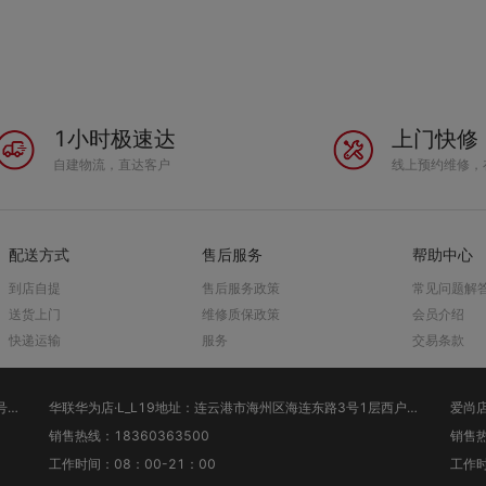
1小时极速达
上门快修
自建物流，直达客户
线上预约维修，
配送方式
售后服务
帮助中心
到店自提
售后服务政策
常见问题解
送货上门
维修质保政策
会员介绍
快递运输
服务
交易条款
兴鸿文峰华为店·L_L18地址：连云港市海州区郁洲北路20-4号锦绣汇一楼
华联华为店·L_L19地址：连云港市海州区海连东路3号1层西户华为专卖
销售热线：18360363500
销售热
工作时间：08：00-21：00
工作时