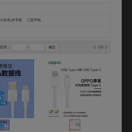
小米/红米手机
三星手机
格区间：
-
确定
1/5
对比
对比
收藏
收藏