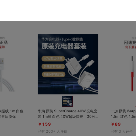
桌，床铺2米高，充电够不着，超长充
已有
100+
人评价
已有
1000+
人
电臂展，轻松边玩边充电。
对比
对比
收藏
收藏
 数据线 1m 白色
华为 原装 SuperCharge 40W 充电套
一加 原装 Warp
官方售后质保
装 1m线 白色 40W超级快充，30分
1.5m 红色 1.5m 边玩边充 照样
钟充满70%电量，原装充电套装
长度更长
￥159
￥89
已有
200+
人评价
已有
3
人评价