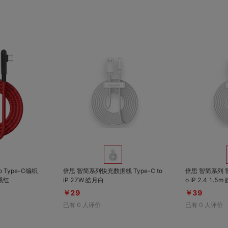
对比
对比
收藏
收藏
倍思 智简系列快充数据线 Type-C to
倍思 智简系列 
黑红
iP 27W 皓月白
o iP 2.4 1.5
￥29
￥39
已有
0
人评价
已有
0
人评价