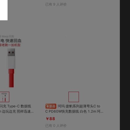
评价
已有
9
人评价
对比
对比
收藏
收藏
闪充 Type-C 数据线
珂玛 捷豹系列超薄弯头C to
迅速
C PD60W快充数据线 白色 1.2m 珂
玛捷豹系列超薄弯头C to C PD60W
￥88
快充
已有
0
人评价