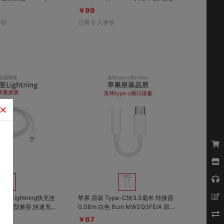
安卓Micro+Type-C三合
本电脑 环保编织数据线 白色 1.8m 环
￥99
自动匹配
保可再生材质，通过3万次弯折测试，
评价
已有
0
人评价
既环保又耐用
×
对比
对比
收藏
收藏
C转Lightning快充连
苹果 原装 Type-C转3.5毫米 转接器
0.08m 白色 8cm MW2Q3FE/A 原装
品质,广泛兼容,方便携带
￥67