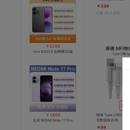
￥339
已有
29
人评价
￥5299
vivo X300 E 全网通5G版
￥1699
移速 Type-C转Light
充数据线 白色
红米 REDMI Note 17 Pro
￥99