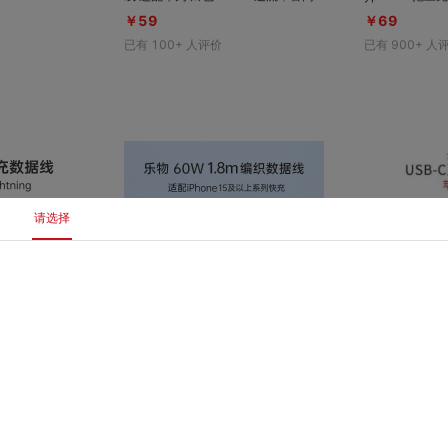
品质，高品质线芯，支持华为/荣耀 手
Lightning +
￥59
￥69
机100W/66W/40W超级快充
一，智能芯片，
已有
100+
人评价
已有
900+
人
请选择
对比
对比
收藏
收藏
ning MFI苹果快
【适配iPhone 17系列】乐物 60W U
苹果 原装Type-
SB-C转USB-C 手机/平板/笔记本电
接线 白色 1m 多款机型兼容,快速充
脑编织数据线 白色 1.8m 插座在书
电,携带便捷
￥129
￥149