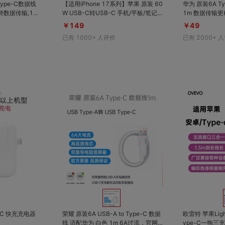
Type-C数据线
【适用iPhone 17系列】苹果 原装 60
华为 原装6A T
W USB-C转USB-C 手机/平板/笔记
1m 数据传输
本电脑编织数据线 白色 1m 适配iPho
￥149
￥49
ne 17/16/15系列机型，苹果原装正
已有
1000+
人评价
已有
2000+
人
品，低温快充不伤机
对比
对比
收藏
收藏
-C 快充充电器
荣耀 原装6A USB-A to Type-C 数据
欧雷特 苹果Light
线 适配华为 白色 1m 6A过流，官网
ype-C一拖三充电