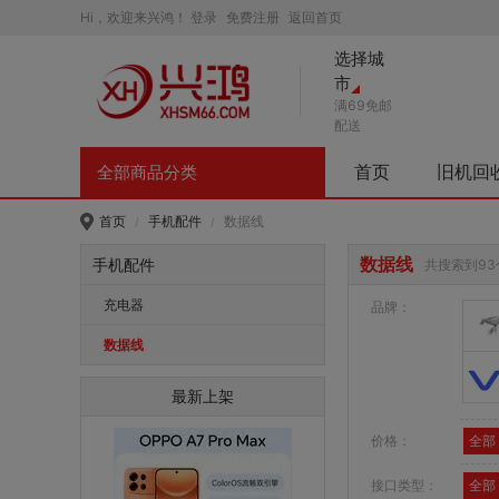
Hi，欢迎来兴鸿！
登录
免费注册
返回首页
选择城
市
满69免邮
配送
首页
旧机回
全部商品分类
首页
手机配件
数据线
/
/
数据线
手机配件
共搜索到93
充电器
品牌：
数据线
最新上架
价格：
全部
接口类型：
全部