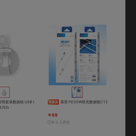
对比
对比
收藏
收藏
智简套装数据线 USB t
慕里 PD20W快充数据线C12
m 皓月白
￥69
已有
0
人评价