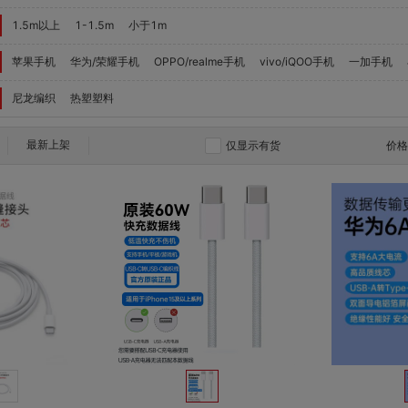
1.5m以上
1-1.5m
小于1m
苹果手机
华为/荣耀手机
OPPO/realme手机
vivo/iQOO手机
一加手机
尼龙编织
热塑塑料
最新上架
仅显示有货
价
对比
对比
收藏
收藏