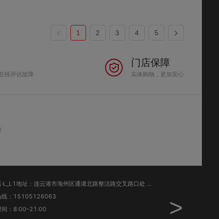
1
2
3
4
5
门店保障
在线评估故障
实体购物，更加安心
答
爱尚店·L_L1地址：连云港市海州区通灌北路整洁路交叉路口处 兴鸿数码爱尚店（柒牌男装旁）
线：15105126063
销售热线：1836036
>
间：8:00-21:00
工作时间：8:00-21: