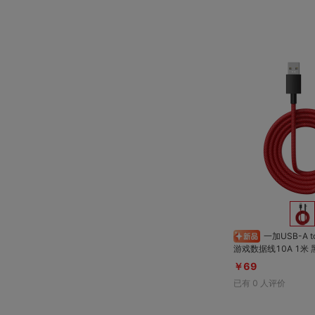
一加USB-A to Type-C编织
游戏数据线10A 1米 
￥69
已有
0
人评价