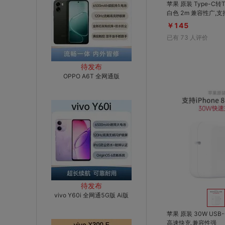
苹果 原装 Type-C转
白色 2m 兼容性广,支持数据传输,1m/
2m可选
￥145
已有
73
人评价
待发布
OPPO A6T 全网通版
待发布
vivo Y60i 全网通5G版 Ai版
苹果 原装 30W USB
高速快充,兼容性强