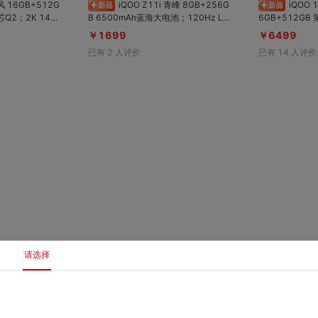
风 16GB+512G
iQOO Z11i 青峰 8GB+256G
iQOO 15 Ultra 2049(银色) 1
B 6500mAh蓝海大电池；120Hz LC
6GB+512GB 第五代骁龙8至尊版；
冰穹VC液冷散
D护眼电竞屏幕；IP65级防尘防水；S
自研电竞芯片Q
￥1699
￥6499
；IP68+IP6
GS五星整机抗跌耐摔认证
400mAh蓝
已有
2
人评价
已有
14
人评价
系统；超感触控
请选择