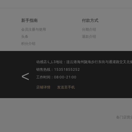
新手指南
付款方式
会员注册与使用
分期介绍
头条
退款介绍
积分介绍
动感店·L_L3地址：连云港海州陇海步行东街与通灌路交叉北侧-兴鸿数码（动感店）
苏果店·L_L5地址
：15351855252
销售热线：1367523
<
：08:00-21:00
工作时间：8:00-21:
情
发送至手机
店铺详情
发送至
各门店营