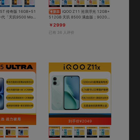
iQOO Z11 沧浪浮光 12GB+
512GB 天玑 8500 满血版；9020m
芯片稳帧性能暴涨3
Ah超薄蓝海电池；165Hz 护眼电竞
￥2999
还更低；超强「2K珠
屏；Monster 超核引擎；5000 万像
已有
36
人评价
研独显芯片Q3」，带
素大底主摄+OIS光学防抖；OriginOS
戏视效！
6，流畅舒适
对比
对比
到手价¥2049
收藏
收藏