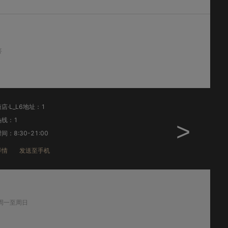
答
利群店·L_hw2地址：连云港市海州区巨龙南路98
销售热线：18362851616
>
工作时间：10：00-21:30
店铺详情
发送至手机
周一至周日