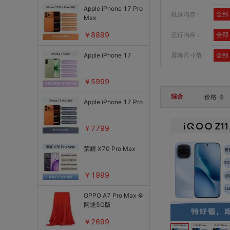
外壳
Apple iPhone 17 Pro
机身内存：
全部
Max
按键
￥8899
运行内存：
全部
扬声器
排线
Apple iPhone 17
屏幕尺寸范
全部
听筒
围：
￥5999
屏幕总成
综合
价格
Apple iPhone 17 Pro
其它
增值服务
￥7799
主板
荣耀 X70 Pro Max
摄像头
￥1999
芯片级维修
OPPO A7 Pro Max 全
附件
网通5G版
焊接式配件
￥2699