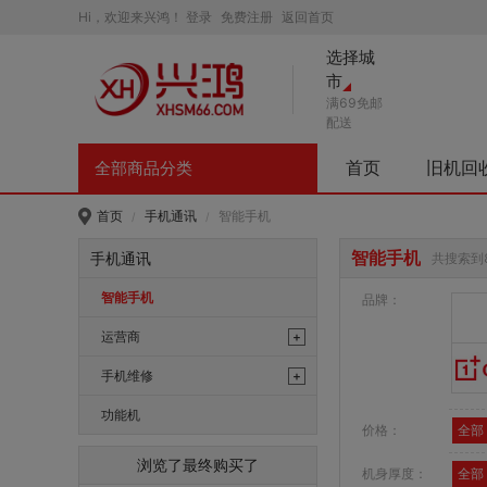
Hi，欢迎来兴鸿！
登录
免费注册
返回首页
选择城
市
满69免邮
配送
首页
旧机回
全部商品分类
首页
手机通讯
智能手机
/
/
智能手机
手机通讯
共搜索到
智能手机
品牌：
运营商
+
中国移动
手机维修
+
江苏移动
显示屏
功能机
价格：
全部
触摸屏
浏览了最终购买了
机身厚度：
全部