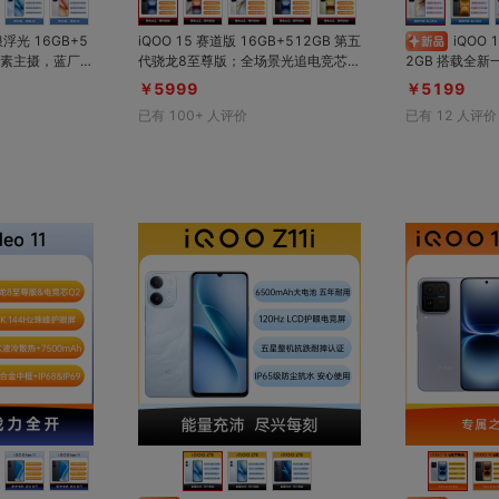
沧浪浮光 16GB+5
iQOO 15 赛道版 16GB+512GB 第五
iQOO 15T 传奇版 16GB+51
代骁龙8至尊版；全场景光追电竞芯Q
2GB 搭载全新一代「天玑9500 Mon
龙8旗舰芯+自
3；2K珠峰屏+超声波指纹；7000m
ster版」旗舰
￥5999
￥5199
波指纹+满级防
Ah电池+无线充；8K VC冰穹散热系
4%，游戏功耗
已有
100+
人评价
已有
12
人评价
z电竞屏；7600
统，热量快速消散，高负载久玩仍稳
峰屏」配备「自
帧冷静；IP68+IP69满级防尘防水
来顶级的2K游
对比
对比
收藏
收藏