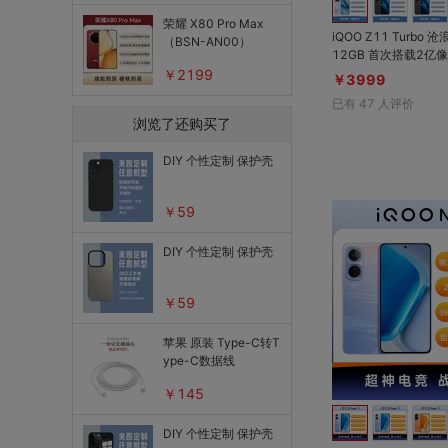
底部组件
荣耀 X80 Pro Max
iQOO Z11 Turbo 
（BSN-AN00）
内置电池
12GB 首次搭载2亿像素主摄，蓝厂同
款旗舰算法；第五代骁
￥2199
￥3999
玻璃后盖
研电竞芯片Q2；超声
已有
47
人评价
水+金属中框；144H
维修服务
浏览了还购买了
mAh电池超长续航
摄像头镜面/框
DIY 个性定制 保护壳
换外屏服务
￥59
压屏维修耗材
DIY 个性定制 保护壳
￥59
苹果 原装 Type-C转T
ype-C数据线
￥145
DIY 个性定制 保护壳