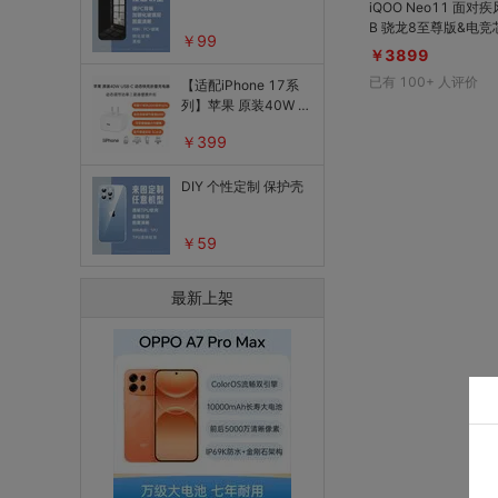
iQOO Neo11 面对疾
B 骁龙8至尊版&电竞芯Q2；2K 144
￥99
Hz珠峰护眼屏；8K
￥3899
热；7500mAh蓝海电池
已有
100+
人评价
【适配iPhone 17系
9满级防尘防水
列】苹果 原装40W U
SB-C 动态快充折叠充
￥399
电器 最高60W
DIY 个性定制 保护壳
￥59
最新上架