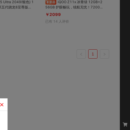
iQOO Z11x 冰青绿 12GB+2
56GB 护眼畅玩，续航无忧！7200m
3；2K 三星珠峰屏；7
Ah超薄电池；天玑7400芯片
￥2099
海大电池；冰穹风冷散热
已有
14
人评价
肩键
1
×