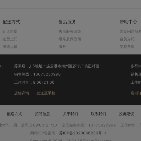
配送方式
售后服务
帮助中心
到店自提
售后服务政策
常见问题解
送货上门
维修质保政策
会员介绍
快递运输
服务
交易条款
：连云港市海州区苏宁广场正对面
步行街店·L_L6地址：1
0998
销售热线：1
00
工作时间：8:30-21:00
手机
店铺详情
发送至手机
配送方式
|
招聘信息
|
关于我们
|
联系我们
|
投诉建议
业时间
:
周一至周日 09:00-21:30
全国服务热线
:
13773920999
工作时间
:
网站ICP备案号
:
苏ICP备2020066236号-1
Copyright © 2006 - 2021 All Rights Reserved