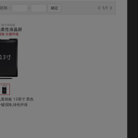
格区间：
-
确定
1/1
对比
收藏
童画板 13英寸 黑色
一键清除,绿色环保