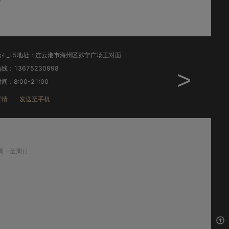
·L_L5地址：连云港市海州区苏宁广场正对面
步行街店·L_L6地址
线：13675230998
销售热线：1
>
间：8:00-21:00
工作时间：8:30-21:
详情
发送至手机
店铺详情
发送至
周一至周日