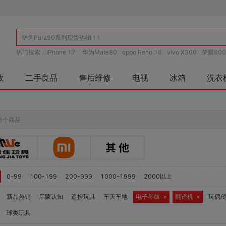
热门搜索：
iPhone 17
华为Mate80
oppo Reno 16
vivo X300
荣耀600
收
二手良品
售后维修
电视
冰箱
洗衣
3个商品
0-99
100-199
200-999
1000-1999
2000以上
新品热销
启蒙认知
遥控玩具
车天车地
电子琴鼓
×
翻译机
×
玩偶/
球类玩具