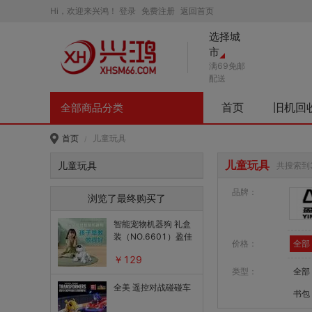
Hi，欢迎来兴鸿！
登录
免费注册
返回首页
选择城
市
满69免邮
配送
首页
旧机回
全部商品分类
首页
儿童玩具
/
儿童玩具
儿童玩具
共搜索到
品牌：
浏览了最终购买了
智能宠物机器狗 礼盒
装（NO.6601）盈佳
价格：
全部
￥129
类型：
全部
全美 遥控对战碰碰车
书包