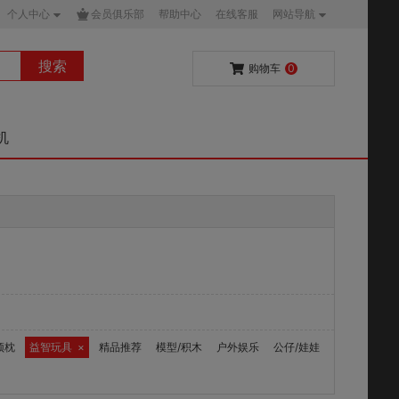
个人中心
会员俱乐部
帮助中心
在线客服
网站导航
搜索
购物车
0
机
颈枕
益智玩具
×
精品推荐
模型/积木
户外娱乐
公仔/娃娃