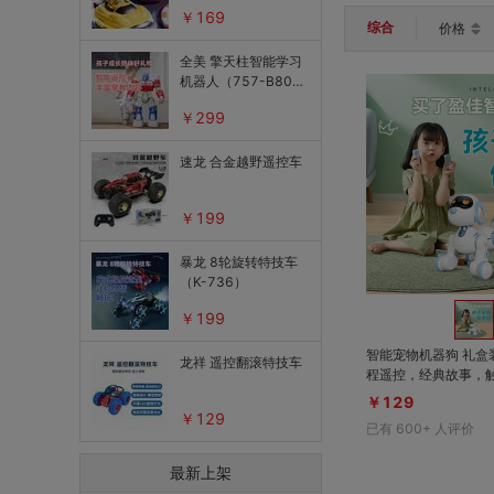
￥169
综合
价格
全美 擎天柱智能学习
机器人（757-B80
1）
￥299
速龙 合金越野遥控车
￥199
暴龙 8轮旋转特技车
（K-736）
￥199
智能宠物机器狗 礼盒装 
龙祥 遥控翻滚特技车
程遥控，经典故事，
灯光
￥129
￥129
已有
600+
人评价
最新上架