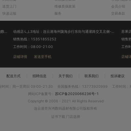
送货上门
维修质保政策
会员介绍
快递运输
服务
交易条款
弘兴泰华联店·L_L2地址：连云港市海州区海连东路3-2号兴鸿数码城
动感店·L_L3地址：连云港海州陇海步行东街与通灌路交叉北侧-兴鸿数码（动感店）
苏果店
销售热线：15351855252
销售热
工作时间：08:00-21:00
工作时
店铺详情
发送至手机
店铺
配送方式
|
招聘信息
|
关于我们
|
联系我们
|
投诉建议
业时间
:
周一至周日 09:00-21:30
全国服务热线
:
13773920999
工作时间
:
网站ICP备案号
:
苏ICP备2020066236号-1
Copyright © 2006 - 2021 All Rights Reserved
连云港市兴鸿数码器材有限公司版权所有
证书下载
门店选择