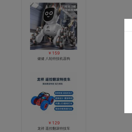
￥159
健健 八轮特技机器狗
￥129
龙祥 遥控翻滚特技车