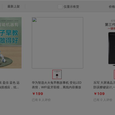
最新上架
仅显示有货
价
对比
对比
收藏
收藏
盈佳 蓝色 远
华为智选火火兔早教故事机 变化LED
乐写 大屏液晶儿
触摸感应，炫酷
表情，WIFI蓝牙双模，离线内容播放
防误擦键设计,
￥199
￥109
已有
8
人评价
已有
0
人评价